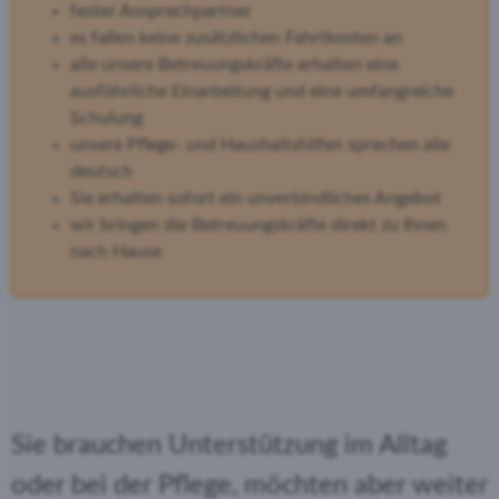
fester Ansprechpartner
es fallen keine zusätzlichen Fahrtkosten an
alle unsere Betreuungskräfte erhalten eine
ausführliche Einarbeitung und eine umfangreiche
Schulung
unsere Pflege- und Haushaltshilfen sprechen alle
deutsch
Sie erhalten sofort ein unverbindliches Angebot
wir bringen die Betreuungskräfte direkt zu Ihnen
nach Hause
Sie brauchen Unterstützung im Alltag
oder bei der Pflege, möchten aber weiter