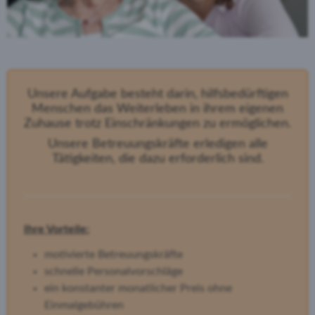
Unsere Aufgabe besteht darin, hilfsbedürftigen
Menschen das Weiterleben in ihrem eigenen
Zuhause trotz Einschränkungen zu ermöglichen.
Unsere Betreuungskräfte erledigen alle
Tätigkeiten, die dazu erforderlich sind.
Ihre Vorteile:
motivierte Betreuungskräfte
schnelle Personalvorschläge
ein konstanter monatlicher Preis ohne
Einmalgebühren