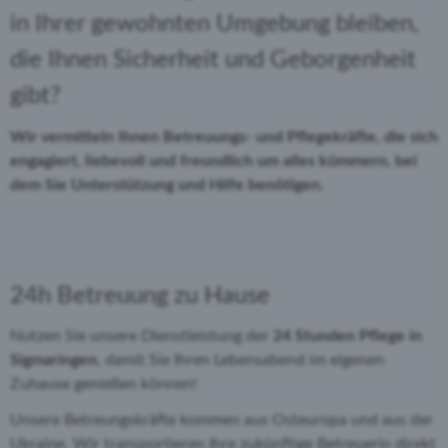
in Ihrer gewohnten Umgebung bleiben,
die Ihnen Sicherheit und Geborgenheit
gibt?
Wir vermitteln Ihnen Betreuungs- und Pflegekräfte, die sich
engagiert, liebevoll und freundlich um alles kümmern, bei
dem Sie Unterstützung und Hilfe benötigen.
24h Betreuung zu Hause
Nutzen Sie unsere Dienstleistung der
24 Stunden Pflege
in
Sigmaringen
, damit Sie Ihren Lebensabend im eigenen
Zuhause genießen können!
Unsere Betreungskräfte kommen aus Osteuropa und aus der
Ukraine. Wir transportieren Ihre zukünftige Betreuerin direkt