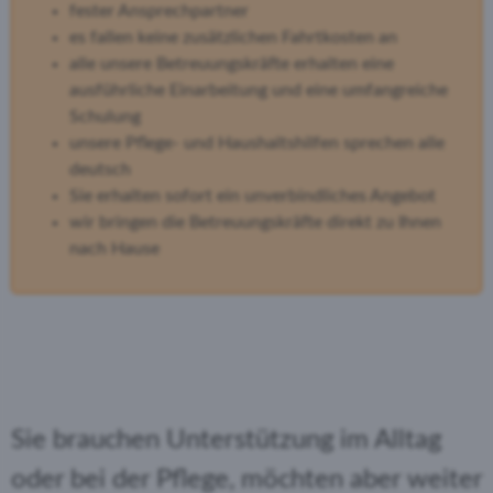
fester Ansprechpartner
es fallen keine zusätzlichen Fahrtkosten an
alle unsere Betreuungskräfte erhalten eine
ausführliche Einarbeitung und eine umfangreiche
Schulung
unsere Pflege- und Haushaltshilfen sprechen alle
deutsch
Sie erhalten sofort ein unverbindliches Angebot
wir bringen die Betreuungskräfte direkt zu Ihnen
nach Hause
Sie brauchen Unterstützung im Alltag
oder bei der Pflege, möchten aber weiter