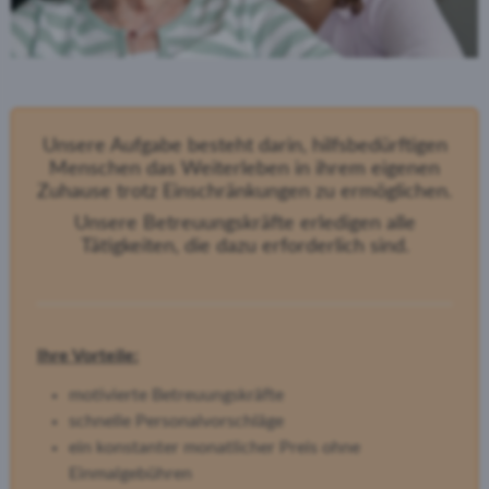
Unsere Aufgabe besteht darin, hilfsbedürftigen
Menschen das Weiterleben in ihrem eigenen
Zuhause trotz Einschränkungen zu ermöglichen.
Unsere Betreuungskräfte erledigen alle
Tätigkeiten, die dazu erforderlich sind.
Ihre Vorteile:
motivierte Betreuungskräfte
schnelle Personalvorschläge
ein konstanter monatlicher Preis ohne
Einmalgebühren