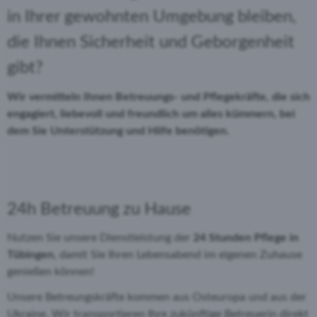
in Ihrer gewohnten Umgebung bleiben,
die Ihnen Sicherheit und Geborgenheit
gibt?
Wir vermitteln Ihnen Betreuungs- und Pflegekräfte, die sich
engagiert, liebevoll und freundlich um alles kümmern, bei
dem Sie Unterstützung und Hilfe benötigen.
24h Betreuung zu Hause
Nutzen Sie unsere Dienstleistung der
24 Stunden Pflege
in
Tübingen
, damit Sie Ihren Lebensabend im eigenen Zuhause
genießen können!
Unsere Betreungskräfte kommen aus Osteuropa und aus der
Ukraine. Wir transportieren Ihre zukünftige Betreuerin direkt