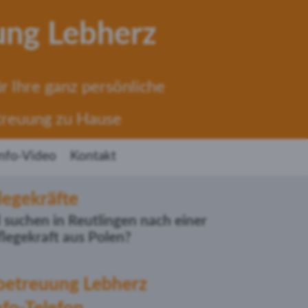
ung Lebherz
r Ihre ganz persönliche
treuung zu Hause
Info-Video
Kontakt
legekräfte
suchen in Reutlingen nach einer
flegekraft aus Polen?
betreuung Lebherz