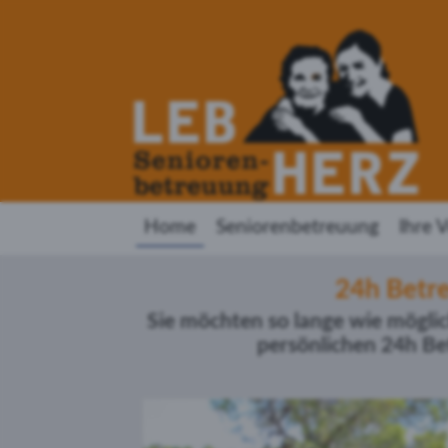
Home
Seniorenbetreuung
Ihre V
24h Betre
Sie möchten so lange wie mögli
persönlichen 24h B