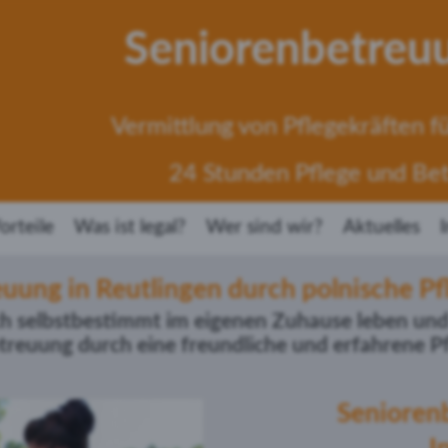
Seniorenbetreu
Vermittlung von Pflegekräften fü
24 Stunden Pflege und Be
orteile
Was ist legal?
Wer sind wir?
Aktuelles
uung in Reutlingen durch polnische Pf
ch selbstbestimmt im eigenen Zuhause leben und 
etreuung
durch eine freundliche und erfahrene P
Senioren