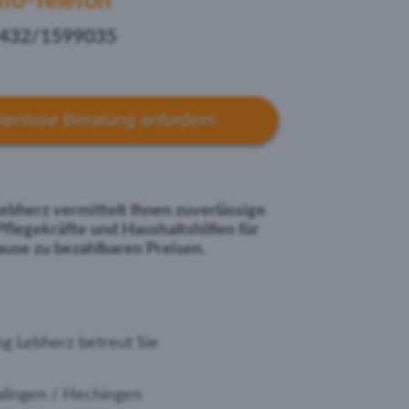
nfo-Telefon
432/1599035
stenlose Beratung anfordern
bherz vermittelt Ihnen zuverlässige
Pflegekräfte und Haushaltshilfen für
use zu bezahlbaren Preisen.
g Lebherz betreut Sie
alingen / Hechingen