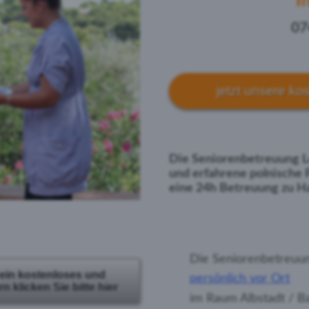
I
07
jetzt unsere ko
Die Seniorenbetreuung Le
und erfahrene polnische 
eine 24h Betreuung zu Ha
Die Seniorenbetreuun
 ein kostenloses und
persönlich vor Ort
 klicken Sie bitte hier
im Raum Albstadt / B