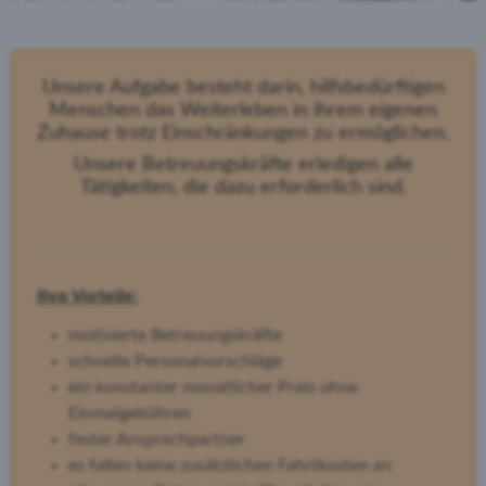
Unsere Aufgabe besteht darin, hilfsbedürftigen
Menschen das Weiterleben in ihrem eigenen
Zuhause trotz Einschränkungen zu ermöglichen.
Unsere Betreuungskräfte erledigen alle
Tätigkeiten, die dazu erforderlich sind.
Ihre Vorteile:
motivierte Betreuungskräfte
schnelle Personalvorschläge
ein konstanter monatlicher Preis ohne
Einmalgebühren
fester Ansprechpartner
es fallen keine zusätzlichen Fahrtkosten an