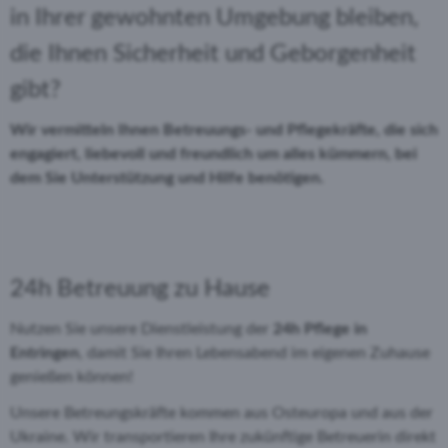
in Ihrer gewohnten Umgebung bleiben,
die Ihnen Sicherheit und Geborgenheit
gibt?
Wir vermitteln Ihnen Betreuungs- und Pflegekräfte, die sich
engagiert, liebevoll und freundlich um alles kümmern, bei
dem Sie Unterstützung und Hilfe benötigen.
24h Betreuung zu Hause
Nutzen Sie unsere Dienstleistung der
24h Pflege
in
Entringen
, damit Sie Ihren Lebensabend im eigenen Zuhause
genießen können!
Unsere Betreungskräfte kommen aus Osteuropa und aus der
Ukraine. Wir transportieren Ihre zukünftige Betreuerin direkt