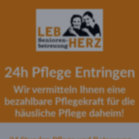
24h Pflege Entringen
Wir vermitteln Ihnen eine
bezahlbare Pflegekraft für die
häusliche Pflege daheim!