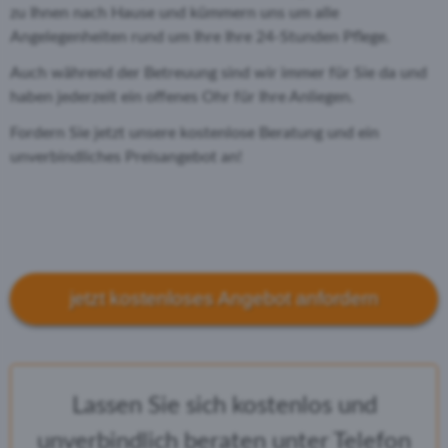
zu Ihnen nach Hause und kümmern uns um alle
Angelegenheiten rund um Ihre Ihre 24-Stunden Pflege.
Auch während der Betreuung sind wir immer für Sie da und
haben jederzeit ein offenes Ohr für Ihre Anliegen.
Fordern Sie jetzt unsere kostenlose Beratung und ein
unverbindliches Preisangebot an!
jetzt kostenloses Angebot anfordern
Lassen Sie sich kostenlos und
unverbindlich beraten unter Telefon