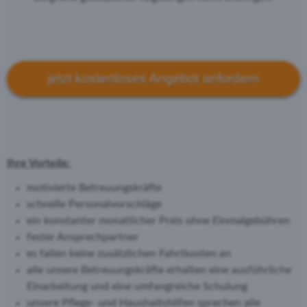
jetzt kostenloses Angebot anfordern
Ihre Vorteile:
motivierte Betreuungskräfte
schnelle Personalvorschläge
ein konstanter monatlicher Preis ohne Einmalgebühren
fester Ansprechpartner
es fallen keine zusätzlichen Fahrtkosten an
alle unsere Betreuungskräfte erhalten eine ausführliche
Einarbeitung und eine umfangreiche Schulung
unsere Pflege- und Haushaltshilfen sprechen alle