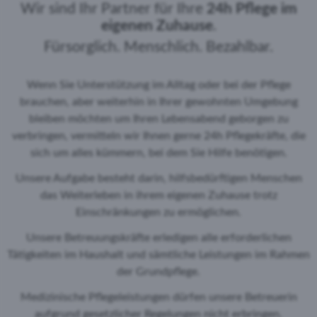
Wir sind Ihr Partner für Ihre
24h Pflege im
eigenen Zuhause
.
Fürsorglich. Menschlich. Bezahlbar.
Wenn Sie Unterstützung im Alltag oder bei der Pflege
brauchen, aber weiterhin in Ihrer gewohnten Umgebung
bleiben möchten um Ihren Lebensabend geborgen zu
verbringen, vermitteln wir Ihnen gerne 24h Pflegekräfte, die
sich um alles kümmern, bei dem Sie Hilfe benötigen.
Unsere Aufgabe besteht darin, hilfsbedürftigen Menschen
das Weiterleben in ihrem eigenen Zuhause trotz
Einschränkungen zu ermöglichen.
Unsere Betreuungskräfte erledigen alle erforderlichen
Tätigkeiten im Haushalt und sämtliche Leistungen im Rahmen
der Grundpflege.
Medizinische Pflegeleistungen dürfen unsere Betreuerin
aufgrund gesetzlicher Regelungen nicht erbringen.