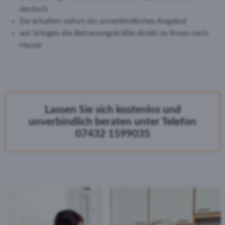
deutsch
Sie erhalten sofort ein unverbindliches Angebot
wir bringen die Betreuungskräfte direkt zu Ihnen nach
Hause
Lassen Sie sich kostenlos und
unverbindlich beraten unter Telefon
07432 1599035