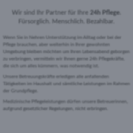
Wir sind Ihr Partner für Ihre
24h Pflege
.
Fürsorglich. Menschlich. Bezahlbar.
Wenn Sie in Nehren Unterstützung im Alltag oder bei der
Pflege brauchen, aber weiterhin in Ihrer gewohnten
Umgebung bleiben möchten um Ihren Lebensabend geborgen
zu verbringen, vermitteln wir Ihnen gerne 24h Pflegekräfte,
die sich um alles kümmern, was notwendig ist.
Unsere Betreuungskräfte erledigen alle anfallenden
Tätigkeiten im Haushalt und sämtliche Leistungen im Rahmen
der Grundpflege.
Medizinische Pflegeleistungen dürfen unsere Betreuerinnen,
aufgrund gesetzlicher Regelungen, nicht erbringen.