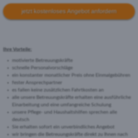
jetzt kostenloses Angebot anfordern
Ihre Vorteile:
motivierte Betreuungskräfte
schnelle Personalvorschläge
ein konstanter monatlicher Preis ohne Einmalgebühren
fester Ansprechpartner
es fallen keine zusätzlichen Fahrtkosten an
alle unsere Betreuungskräfte erhalten eine ausführliche
Einarbeitung und eine umfangreiche Schulung
unsere Pflege- und Haushaltshilfen sprechen alle
deutsch
Sie erhalten sofort ein unverbindliches Angebot
wir bringen die Betreuungskräfte direkt zu Ihnen nach