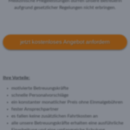
Medizinische Pflegeleistungen dürfen unsere Betreuerin
aufgrund gesetzlicher Regelungen nicht erbringen.
jetzt kostenloses Angebot anfordern
Ihre Vorteile:
motivierte Betreuungskräfte
schnelle Personalvorschläge
ein konstanter monatlicher Preis ohne Einmalgebühren
fester Ansprechpartner
es fallen keine zusätzlichen Fahrtkosten an
alle unsere Betreuungskräfte erhalten eine ausführliche