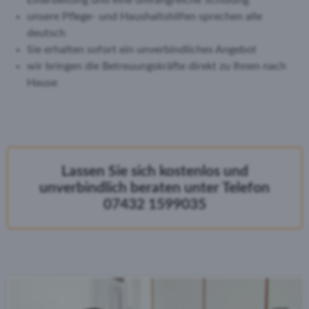
Einarbeitung und eine umfangreiche Schulung
unsere Pflege- und Haushaltshilfen sprechen alle
deutsch
Sie erhalten sofort ein unverbindliches Angebot
wir bringen die Betreuungskräfte direkt zu Ihnen nach
Hause
Lassen Sie sich kostenlos und
unverbindlich beraten unter Telefon
07432 1599035