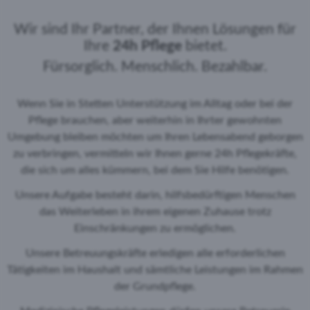
Wir sind Ihr Partner, der Ihnen Lösungen für
Ihre
24h Pflege
bietet.
Fürsorglich. Menschlich. Bezahlbar.
Wenn Sie in Stetten Unterstützung im Alltag oder bei der
Pflege brauchen, aber weiterhin in Ihrter gewohnten
Umgebung bleiben möchten um Ihren Lebensabend geborgen
zu verbringen, vermitteln wir Ihnen gerne 24h Pflegekräfte,
die sich um alles kümmern, bei dem Sie Hilfe benötigen.
Unsere Aufgabe besteht darin, hilfsbedürftigen Menschen
das Weiterleben in ihrem eigenen Zuhause trotz
Einschränkungen zu ermöglichen.
Unsere Betreuungskräfte erledigen alle erforderlichen
Tätigkeiten im Haushalt und sämtliche Leistungen im Rahmen
der Grundpflege.