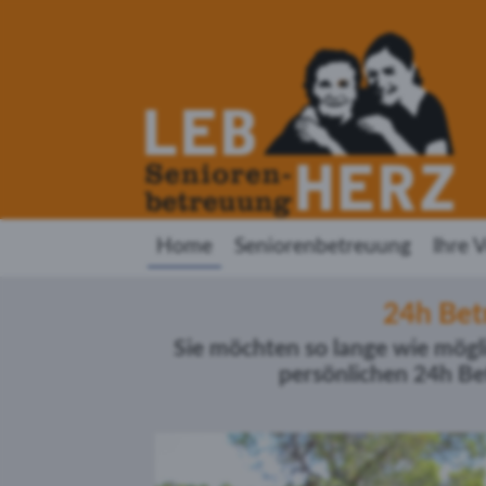
Home
Seniorenbetreuung
Ihre V
24h Bet
Sie möchten so lange wie mögl
persönlichen 24h B