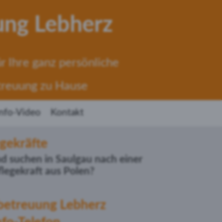
ung Lebherz
r Ihre ganz persönliche
treuung zu Hause
Info-Video
Kontakt
gekräfte
d suchen in Saulgau nach einer
flegekraft aus Polen?
betreuung Lebherz