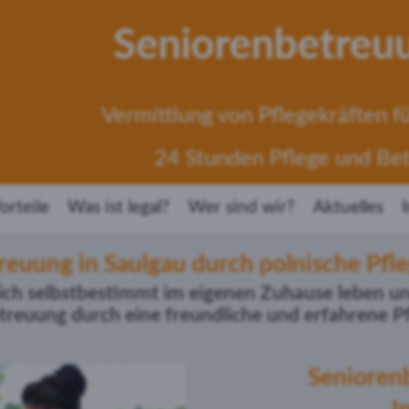
Seniorenbetreu
Vermittlung von Pflegekräften fü
24 Stunden Pflege und Be
orteile
Was ist legal?
Wer sind wir?
Aktuelles
reuung in Saulgau durch polnische Pfle
ich selbstbestimmt im eigenen Zuhause leben un
etreuung
durch eine freundliche und erfahrene P
Senioren