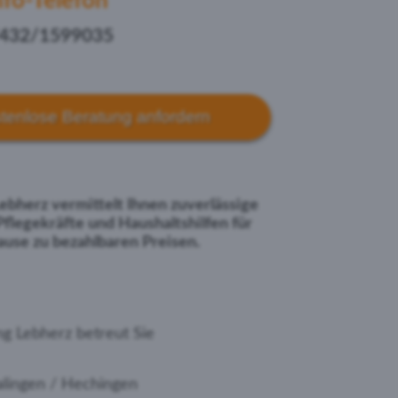
nfo-Telefon
432/1599035
stenlose Beratung anfordern
bherz vermittelt Ihnen zuverlässige
Pflegekräfte und Haushaltshilfen für
use zu bezahlbaren Preisen.
g Lebherz betreut Sie
alingen / Hechingen