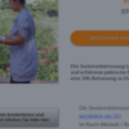
I
07
jetzt unsere ko
Die Seniorenbetreuung Le
und erfahrene polnische 
eine 24h Betreuung zu Ha
Die Seniorenbetreuun
 ein kostenloses und
persönlich vor Ort
 klicken Sie bitte hier
im Raum Albstadt / B