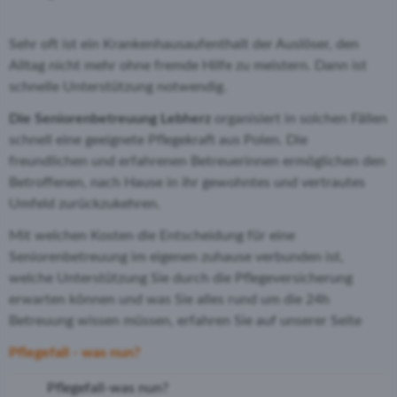
Sehr oft ist ein Krankenhausaufenthalt der Auslöser, den
Alltag nicht mehr ohne fremde Hilfe zu meistern. Dann ist
schnelle Unterstützung notwendig.
Die Seniorenbetreuung Lebherz
organisiert in solchen Fällen
schnell eine geeignete Pflegekraft aus Polen. Die
freundlichen und erfahrenen Betreuerinnen ermöglichen den
Betroffenen, nach Hause in ihr gewohntes und vertrautes
Umfeld zurückzukehren.
Mit welchen Kosten die Entscheidung für eine
Seniorenbetreuung im eigenen zuhause verbunden ist,
welche Unterstützung Sie durch die Pflegeversicherung
erwarten können und was Sie alles rund um die 24h
Betreuung wissen müssen, erfahren Sie auf unserer Seite
Pflegefall - was nun?
Pflegefall-was nun?