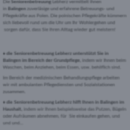
Die
Seniorenbetreuung
Lebherz vermittelt Ihnen
in
Balingen
zuverläsige und erfahrene Betreuungs- und
Pflegekräfte aus Polen. Die polnischen Pflegekräfte kümmern
sich liebevoll rund um die Uhr um Ihr Wohlergehen und
sorgen dafür, dass Sie ihren Alltag wieder gut meistern!
♦ die Seniorenbetreuung Lebherz unterstützt Sie in
Balingen im Bereich der Grundpflege,
indem wir Ihnen beim
Waschen, beim Anziehen, beim Essen, usw. behilflich sind.
Im Bereich der medizinischen Behandlungspflege arbeiten
wir mit ambulanten Pflegediensten und Sozialstationen
zusammen.
♦ die Seniorenbetreuung Lebherz hilft Ihnen in Balingen im
Haushalt,
indem wir Ihnen beispielsweise das Putzen, Bügeln
oder Aufräumen abnehmen, für Sie einkaufen gehen, und
und und...