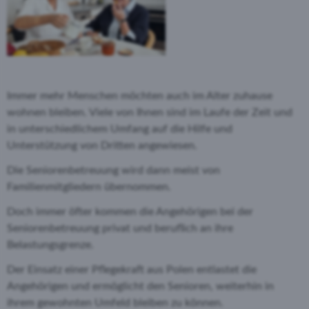
Immer mehr Menschen möchten auch im Alter zuhause
wohnen bleiben. Viele von Ihnen sind im Laufe der Zeit und
in unterschiedlichem Umfang auf die Hilfe und
Unterstützung von Dritten angewiesen.
Die Seniorenbetreuung wird dann meist von
Familienmitgliedern übernommen.
Doch immer öfter kommen die Angehörigen bei der
Seniorenbetreuung privat und beruflich an ihre
Belastungsgrenze.
Der Einsatz einer Pflegekraft aus Polen entlastet die
Angehörigen und ermöglicht den Senioren, weiterhin in
ihrem gewohnten Umfeld bleiben zu können.