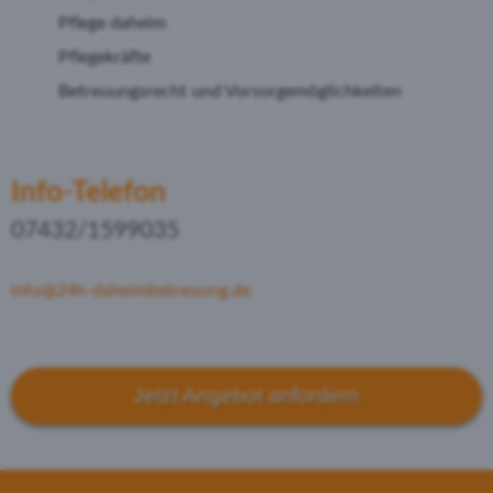
Pflege daheim
Pflegekräfte
Betreuungsrecht und Vorsorgemöglichkeiten
Info-Telefon
07432/1599035
info@24h-daheimbetreuung.de
Jetzt Angebot anfordern