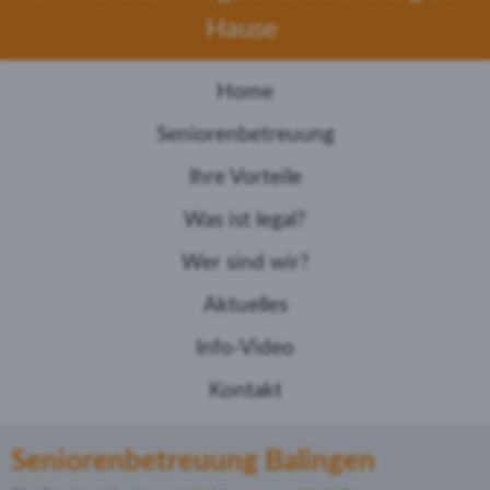
Hause
Home
Seniorenbetreuung
Ihre Vorteile
Was ist legal?
Wer sind wir?
Aktuelles
Info-Video
Kontakt
Seniorenbetreuung Balingen