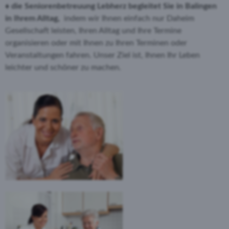
♦ die Seniorenbetreuung Lebherz begleitet Sie in Balingen
in Ihrem Alltag,
indem wir Ihnen einfach nur Daheim
Gesellschaft leisten, Ihren Alltag und Ihre Termine
organisieren oder mit Ihnen zu Ihren Terminen oder
Veranstaltungen fahren. Unser Ziel ist, Ihnen Ihr Leben
leichter und schöner zu machen.