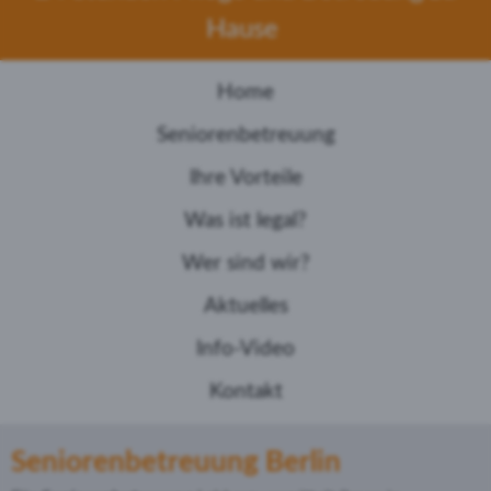
Hause
Home
Seniorenbetreuung
Ihre Vorteile
Was ist legal?
Wer sind wir?
Aktuelles
Info-Video
Kontakt
Seniorenbetreuung Berlin