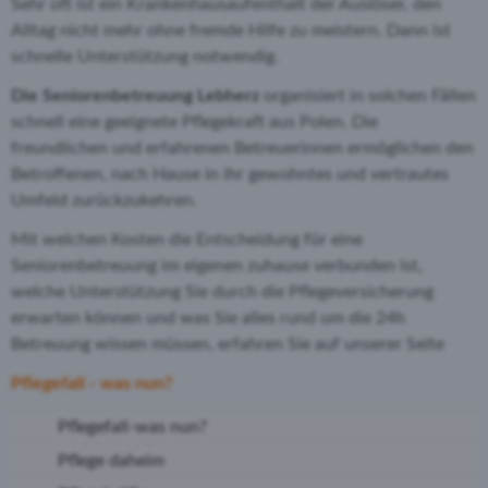
Sehr oft ist ein Krankenhausaufenthalt der Auslöser, den
Alltag nicht mehr ohne fremde Hilfe zu meistern. Dann ist
schnelle Unterstützung notwendig.
Die Seniorenbetreuung Lebherz
organisiert in solchen Fällen
schnell eine geeignete Pflegekraft aus Polen. Die
freundlichen und erfahrenen Betreuerinnen ermöglichen den
Betroffenen, nach Hause in ihr gewohntes und vertrautes
Umfeld zurückzukehren.
Mit welchen Kosten die Entscheidung für eine
Seniorenbetreuung im eigenen zuhause verbunden ist,
welche Unterstützung Sie durch die Pflegeversicherung
erwarten können und was Sie alles rund um die 24h
Betreuung wissen müssen, erfahren Sie auf unserer Seite
Pflegefall - was nun?
Pflegefall-was nun?
Pflege daheim