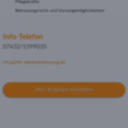
Pflegekräfte
Betreuungsrecht und Vorsorgemöglichkeiten
Info-Telefon
07432/1599035
info@24h-daheimbetreuung.de
Jetzt Angebot anfordern