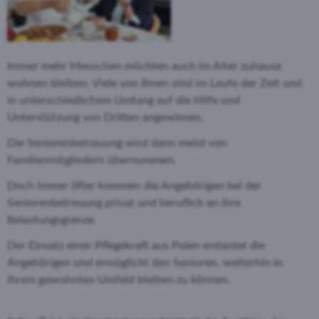
Immer mehr Menschen möchten auch im Alter zuhause
wohnen bleiben. Viele von Ihnen sind im Laufe der Zeit und
in unterschiedlichem Umfang auf die Hilfe und
Unterstützung von Dritten angewiesen.
Die Seniorenbetreuung wird dann meist von
Familienmitgliedern übernommen.
Doch immer öfter kommen die Angehörigen bei der
Seniorenbetreuung privat und beruflich an ihre
Belastungsgrenze.
Der Einsatz einer Pflegekraft aus Polen entlastet die
Angehörigen und ermöglicht den Senioren, weiterhin in
ihrem gewohnten Umfeld bleiben zu können.