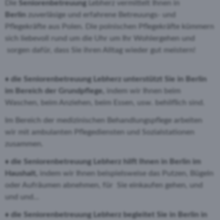
Die
Seniorenbetreuung
Lebherz vermittelt Ihnen in
Berlin
zuverläsige und erfahrene Betreuungs- und
Pflegekräfte aus Polen. Die polnischen Pflegekräfte kümmern
sich liebevoll rund um die Uhr um Ihr Wohlergehen und
sorgen dafür, dass Sie ihren Alltag wieder gut meistern!
♦ die Seniorenbetreuung Lebherz unterstützt Sie in Berlin
im Bereich der Grundpflege,
indem wir Ihnen beim
Waschen, beim Anziehen, beim Essen, usw. behilflich sind.
Im Bereich der medizinischen Behandlungspflege arbeiten
wir mit ambulanten Pflegediensten und Sozialstationen
zusammen.
♦ die Seniorenbetreuung Lebherz hilft Ihnen in Berlin im
Haushalt,
indem wir Ihnen beispielsweise das Putzen, Bügeln
oder Aufräumen abnehmen, für Sie einkaufen gehen, und
und und...
♦ die Seniorenbetreuung Lebherz begleitet Sie in Berlin in