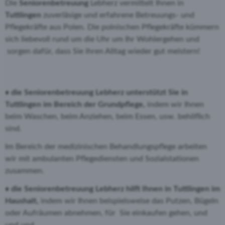
Die
Seniorenbetreuung
Lebherz vermittelt Ihnen in
Tuttlingen
zuverläsige und erfahrene Betreuungs- und
Pflegekräfte aus Polen. Die polnischen Pflegekräfte kümmern
sich liebevoll rund um die Uhr um Ihr Wohlergehen und
sorgen dafür, dass Sie ihren Alltag wieder gut meistern!
♦ die Seniorenbetreuung Lebherz unterstützt Sie in
Tuttlingen im Bereich der Grundpflege,
indem wir Ihnen
beim Waschen, beim Anziehen, beim Essen, usw. behilflich
sind.
Im Bereich der medizinischen Behandlungspflege arbeiten
wir mit ambulanten Pflegediensten und Sozialstationen
zusammen.
♦ die Seniorenbetreuung Lebherz hilft Ihnen in Tuttlingen im
Haushalt,
indem wir Ihnen beispielsweise das Putzen, Bügeln
oder Aufräumen abnehmen, für Sie einkaufen gehen, und