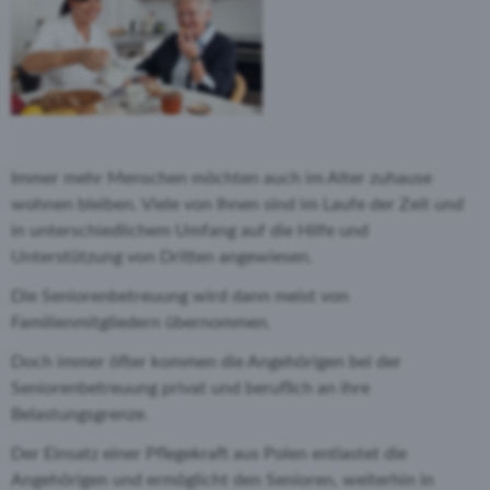
Immer mehr Menschen möchten auch im Alter zuhause
wohnen bleiben. Viele von Ihnen sind im Laufe der Zeit und
in unterschiedlichem Umfang auf die Hilfe und
Unterstützung von Dritten angewiesen.
Die Seniorenbetreuung wird dann meist von
Familienmitgliedern übernommen.
Doch immer öfter kommen die Angehörigen bei der
Seniorenbetreuung privat und beruflich an ihre
Belastungsgrenze.
Der Einsatz einer Pflegekraft aus Polen entlastet die
Angehörigen und ermöglicht den Senioren, weiterhin in