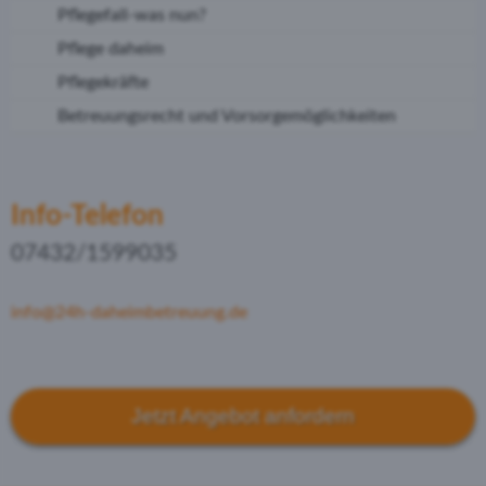
Pflegefall-was nun?
Pflege daheim
Pflegekräfte
Betreuungsrecht und Vorsorgemöglichkeiten
Info-Telefon
07432/1599035
info@24h-daheimbetreuung.de
Jetzt Angebot anfordern