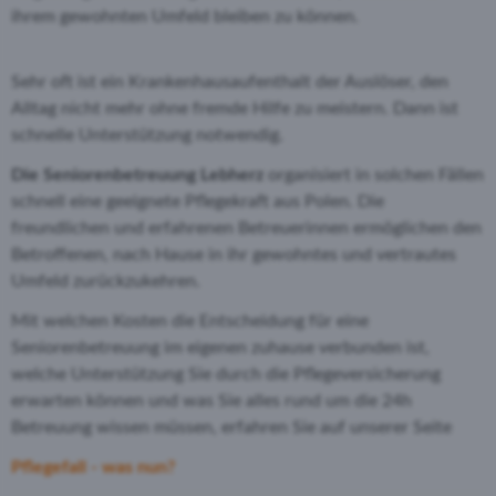
ihrem gewohnten Umfeld bleiben zu können.
Sehr oft ist ein Krankenhausaufenthalt der Auslöser, den
Alltag nicht mehr ohne fremde Hilfe zu meistern. Dann ist
schnelle Unterstützung notwendig.
Die Seniorenbetreuung Lebherz
organisiert in solchen Fällen
schnell eine geeignete Pflegekraft aus Polen. Die
freundlichen und erfahrenen Betreuerinnen ermöglichen den
Betroffenen, nach Hause in ihr gewohntes und vertrautes
Umfeld zurückzukehren.
Mit welchen Kosten die Entscheidung für eine
Seniorenbetreuung im eigenen zuhause verbunden ist,
welche Unterstützung Sie durch die Pflegeversicherung
erwarten können und was Sie alles rund um die 24h
Betreuung wissen müssen, erfahren Sie auf unserer Seite
Pflegefall - was nun?