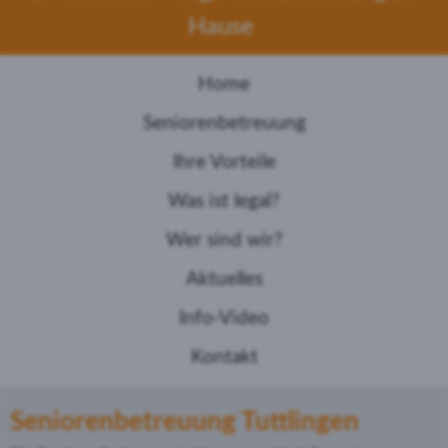
Hause
Home
Seniorenbetreuung
Ihre Vorteile
Was ist legal?
Wer sind wir?
Aktuelles
Info-Video
Kontakt
Seniorenbetreuung Tuttlingen