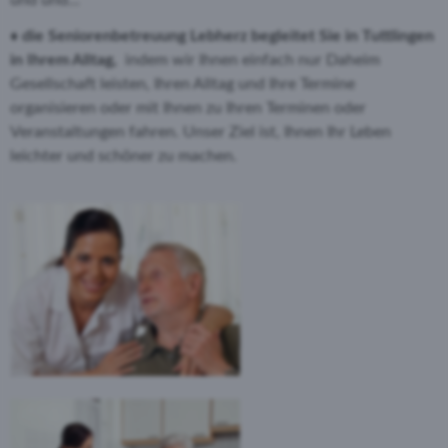
und und...
♦ die Seniorenbetreuung Lebherz begleitet Sie in Tuttlingen
in Ihrem Alltag,
indem wir Ihnen einfach nur Daheim
Gesellschaft leisten, Ihren Alltag und Ihre Termine
organisieren oder mit Ihnen zu Ihren Terminen oder
Veranstaltungen fahren. Unser Ziel ist, Ihnen Ihr Leben
leichter und schöner zu machen.