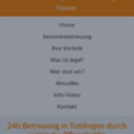
Hause
Home
Seniorenbetreuung
Ihre Vorteile
Was ist legal?
Wer sind wir?
Aktuelles
Info-Video
Kontakt
24h Betreuung in Tuttlingen durch