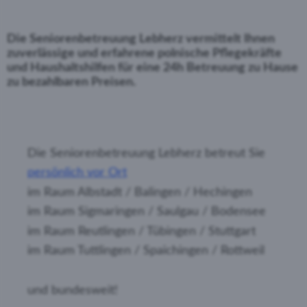
Die Seniorenbetreuung Lebherz vermittelt Ihnen
zuverlässige und erfahrene polnische Pflegekräfte
und Haushaltshilfen für eine 24h Betreuung zu Hause
zu bezahlbaren Preisen.
Die Seniorenbetreuung Lebherz betreut Sie
persönlich vor Ort
im Raum Albstadt / Balingen / Hechingen
im Raum Sigmaringen / Saulgau / Bodensee
im Raum Reutlingen / Tübingen / Stuttgart
im Raum Tuttlingen / Spaichingen / Rottweil
und bundesweit!