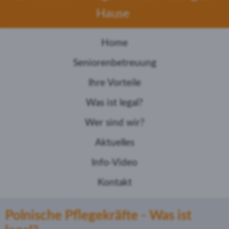
Hause
Home
Seniorenbetreuung
Ihre Vorteile
Was ist legal?
Wer sind wir?
Aktuelles
Info-Video
Kontakt
Polnische Pflegekräfte - Was ist