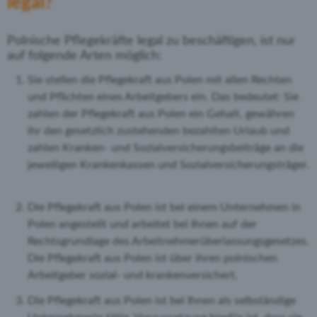
legal?
Polnische Pflegekräfte legal zu beschäftigen, ist nur
auf folgende Arten möglich:
Sie stellen die Pflegekraft aus Polen mit allen Rechten
und Pflichten
eines Arbeitgebers ein. Das bedeutet: Sie
zahlen der Pflegekraft aus Polen ein Gehalt, gewähren
ihr den gesetzlich zustehenden bezahlten Urlaub und
zahlen Kranken- und Sozialversicherungsbeiträge an die
jeweiligen Krankenkassen und Sozialversicherungsträger.
Die Pflegekraft aus Polen ist bei einem Unternehmen in
Polen angestellt und arbeitet bei Ihnen auf der
Rechtsgrundlage des Arbeitnehmerüberlassungsgesetzes.
Die Pflegekraft aus Polen ist über ihren polnischen
Arbeitgeber sozial- und krankenversichert.
Die Pflegekraft aus Polen ist bei Ihnen als selbständige