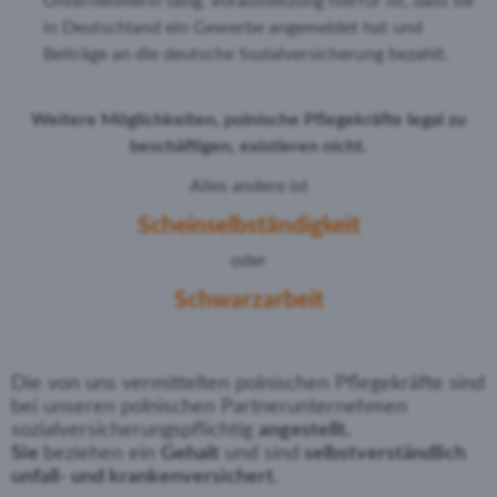
Unternehmerin tätig. Voraussetzung hierfür ist, dass sie
in Deutschland ein Gewerbe angemeldet hat und
Beiträge an die deutsche Sozialversicherung bezahlt.
Weitere Möglichkeiten, polnische Pflegekräfte legal zu
beschäftigen, existieren nicht.
Alles andere ist
Scheinselbständigkeit
oder
Schwarzarbeit
Die von uns vermittelten polnischen Pflegekräfte sind
bei unseren polnischen Partnerunternehmen
sozialversicherungspflichtig
angestellt.
Sie
beziehen ein
Gehalt
und sind
selbstverständlich
unfall- und krankenversichert
.